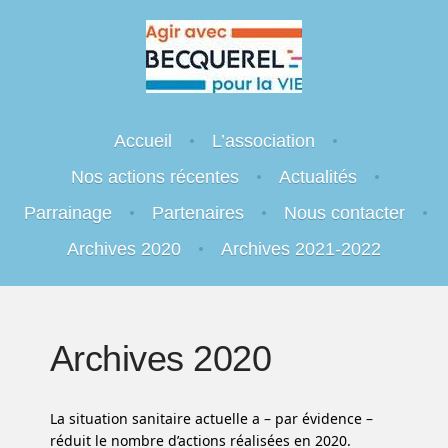
Agir avec Becquerel pour la Vie
Menu
Engageons-nous.
Skip to content
Accueil
L’association
Nos actions récentes
Actualités
Parrainage
Partenaires
Nous contacter
Archives 2020
Archives 2021-2022
Archives 2020
La situation sanitaire actuelle a – par évidence –
réduit le nombre d’actions réalisées en 2020.