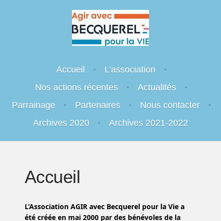
Agir avec Becquerel pour la Vie
Menu
Engageons-nous.
Skip to content
Accueil
L’association
Nos actions récentes
Actualités
Parrainage
Partenaires
Nous contacter
Archives 2020
Archives 2021-2022
Accueil
L’Association AGIR avec Becquerel pour la Vie a
été créée en mai 2000 par des bénévoles de la